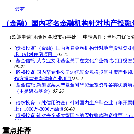
清空
（金融）国内著名金融机构针对地产投融
（欢迎申请“地金网各城市办事处“。申请条件：当地有优质
[
债权投资
]
（金融）国内著名金融机构针对地产投融资及
求（针对住宅项目）
02-15
[
基金信托
]
某专业文化基金关于在文化产业领域项目投资
09-25
[
股权投资
]
国内某专业公司50亿资金规模投资健康产业领
作方操盘海南健康产业项目
09-22
[
基金信托
]
新加坡某大型基金对华资金投资寻各类优质项
（不是磐石基金）
07-26
[
债权投资
]
（纯信用资金）针对国内生产型企业（年开票收
上）1000万-3000万融资
06-08
[
债权投资
]
针对央企或大型国企的应收账款融资推荐（5-2
授信
04-09
[
债权投资
]
（金融）地金网联合多家金融机构针对商业地产
重点推荐