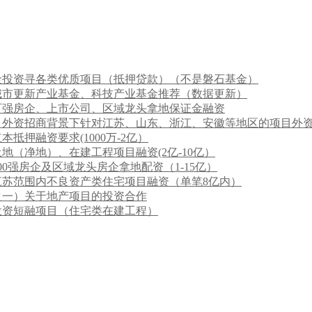
金投资寻各类优质项目（抵押贷款）（不是磐石基金）
城市更新产业基金、科技产业基金推荐（数据更新）
百强房企、上市公司、区域龙头拿地保证金融资
）外资招商背景下针对江苏、山东、浙江、安徽等地区的项目外
抵押融资要求(1000万-2亿）
地（净地）、在建工程项目融资(2亿-10亿）
0强房企及区域龙头房企拿地配资（1-15亿）
江苏范围内不良资产类住宅项目融资（单笔8亿内）
之一）关于地产项目的投资合作
投资短融项目（住宅类在建工程）