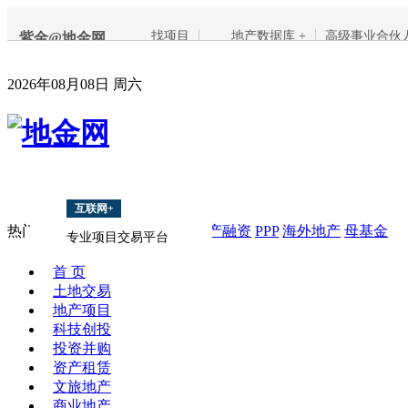
找项目
地产数据库 +
高级事业合伙
紫金@地金网
2026年08月08日 周六
互联网+
热门搜索：
项目
上海
南京
地产融资
PPP
海外地产
母基金
专业项目交易平台
首 页
土地交易
地产项目
科技创投
投资并购
资产租赁
文旅地产
商业地产