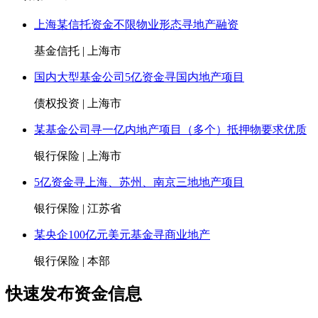
证券化）项目服务
03-16
[
基金信托
]
（科技基金）国内某大型基金针对高端装备制
上海某信托资金不限物业形态寻地产融资
求（基金规模480亿）
03-01
基金信托 | 上海市
[
基金信托
]
（中医药基金）国内某大型基金针对中医药大
求（首期规模50亿）
03-01
国内大型基金公司5亿资金寻国内地产项目
[
基金信托
]
（京津冀产业基金）国内某大型基金针对京津
基金要求（首期规模100亿）
03-01
债权投资 | 上海市
[
基金信托
]
（金融）针对央企或大型国有建筑企业”F+EP
某基金公司寻一亿内地产项目（多个）抵押物要求优质
02-23
[
债权投资
]
国内某金融机构针对二级债券市场资金（单笔额
银行保险 | 上海市
02-21
5亿资金寻上海、苏州、南京三地地产项目
[
股权投资
]
国内北方某集团公司自有资金百亿规模，收并
住宅项目
02-15
银行保险 | 江苏省
[
银行保险
]
（科技企业融资）国内某大型金融机构针对京
上市企业纯信用贷款推荐
02-12
某央企100亿元美元基金寻商业地产
[
债权投资
]
（金融）本网针对为国内城投公司发行离岸债
荐（客户提问更新）
01-22
银行保险 | 本部
[
债权投资
]
国内某机构200亿资金针对一二线城市地产类
为养老的住宅、公寓、商业项目）进行收并购
01-21
快速发布资金信息
[
债权投资
]
某大型民营企业90亿专项资金针对长三角地区