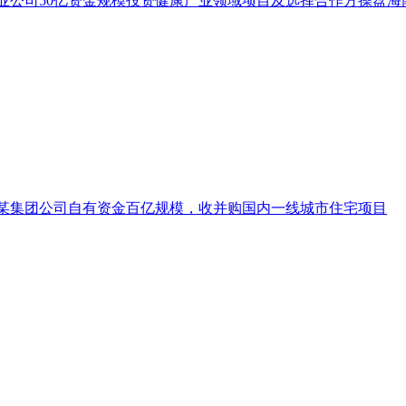
业公司50亿资金规模投资健康产业领域项目及选择合作方操盘海
产企业抵押贷
冀地区产业投资
健康项目投资要
造业项目投资要
项目融资、商票
某集团公司自有资金百亿规模，收并购国内一线城市住宅项目
、流动资金融资及