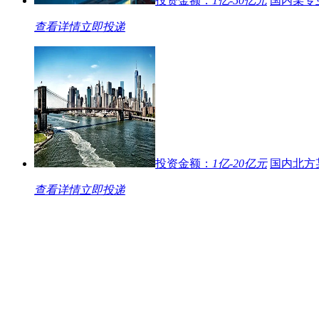
投资金额：
1亿-50亿元
国内某专
[
债权投资
]
(重点针对中小房企）企业自有资金针对房地
款、土地前融项目的要求
06-28
查看详情
立即投递
[
基金信托
]
（京津冀产业基金）国内某大型基金针对京津
基金要求（首期规模100亿）
06-25
[
基金信托
]
（中医药基金）国内某大型基金针对中医药大
求（首期规模50亿）
06-25
[
股权投资
]
（科技基金）国内某大型基金针对高端装备制
求（基金规模480亿）
06-17
[
债权投资
]
某金融发展集团针对百强企业土地前融、在建
保贴现等业务推荐
06-04
投资金额：
1亿-20亿元
国内北方
[
债权投资
]
某上市企业针对地产企业3000万以内的前融
包销业务推荐
05-24
查看详情
立即投递