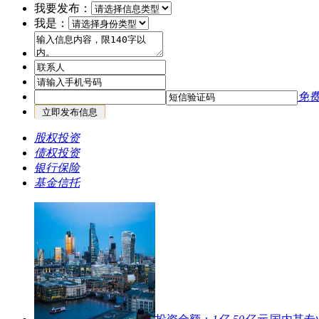
我要发布：
资要求
01-20
我是：
[
债权投资
]
某租赁资金针对国央企、上市公司的芯片、半
目投资要求
01-06
[
债权投资
]
某租赁资金针对政信平台、央企、国企类、同
目的投资要求
01-06
[
基金信托
]
（矿产）地金网矿权交易平台：各类矿权转让
免
资合作、交易操盘手申请；欢迎合作
12-30
[
基金信托
]
上海某基金40亿规模专做上海、南京、杭州等
股权投资
不良资产收购
10-22
债权投资
[
基金信托
]
（乡村振兴）200亿规模“乡村振兴基金”寻优
银行保险
区优先）
10-15
基金信托
[
债权投资
]
某资方针对北京、杭州、南京三地的商业资产
（5000万起）
08-11
[
基金信托
]
（城市更新基金）千亿级城市更新产业基金、
荐（数据更新）
07-27
[
债权投资
]
（保证金过桥）针对国内百强房企、上市公司
保证金融资
07-20
[
基金信托
]
（外资招商引资可以直投）外资招商背景下针
浙江、安徽等地区的项目外资配资
07-12