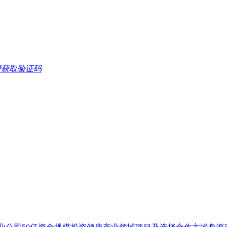
导体、能源类项
业、新基建类项
、矿权求购、融
费获取验证码
地商业及公寓等
质项目（山东地
债权抵押融资
科技产业基金推
、区域龙头拿地
对江苏、山东、