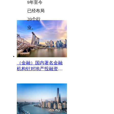
9年至今
已经布局
20个行
业。
（金融）国内著名金融
机构针对地产投融资及
特殊机遇投资要求（针
对住宅项目）