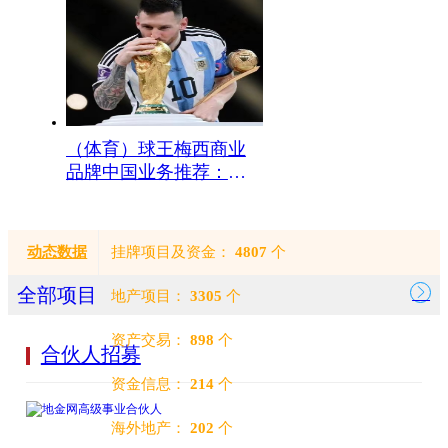
（体育）球王梅西商业
品牌中国业务推荐：梅
西M10服装（运动时
尚）、新能源汽车、电
竞、体育置业等领域合
动态数据
挂牌项目及资金：
4807
个
作
全部项目
地产项目：
3305
个
资产交易：
898
个
合伙人招募
资金信息：
214
个
海外地产：
202
个