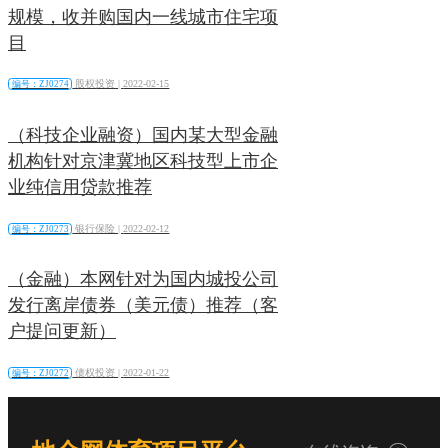
规模，收并购国内一线城市住宅项
目
股权投资 |
2022-02-15
编号：ZJ0274
（科技企业融资）国内某大型金融
机构针对京津冀地区科技型上市企
业纯信用贷款推荐
银行保险 |
2022-02-12
编号：ZJ0273
（金融）本网针对为国内城投公司
发行离岸债券（美元债）推荐（客
户提问更新）
债权投资 |
2022-01-22
编号：ZJ0272