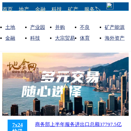
首页
地产
金融
科技
矿产
服务🏷
土地
产业园
并购
不良
矿产能源
金融
科技
大宗贸易
体育
海外资产
商务部上半年服务进出口总额37797.5亿
7x24