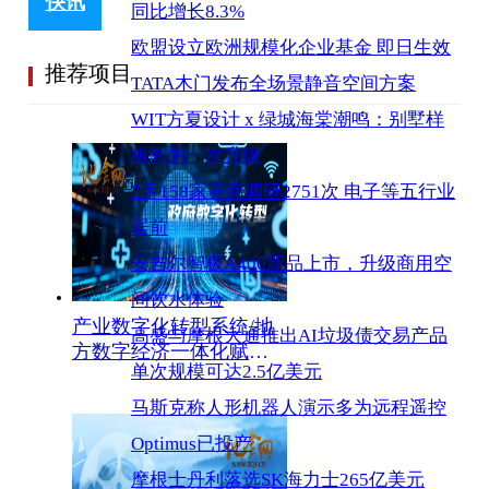
快讯
同比增长8.3%
欧盟设立欧洲规模化企业基金 即日生效
推荐项目
TATA木门发布全场景静音空间方案
WIT方夏设计 x 绿城海棠潮鸣：别墅样
板间的一次升级
7月158家券商调研2751次 电子等五行业
居前
安吉尔智极A400新品上市，升级商用空
间饮水体验
产业数字化转型系统/地
高盛与摩根大通推出AI垃圾债交易产品
方数字经济一体化赋能
单次规模可达2.5亿美元
系统(政府专属版）
马斯克称人形机器人演示多为远程遥控
Optimus已投产
摩根士丹利落选SK海力士265亿美元