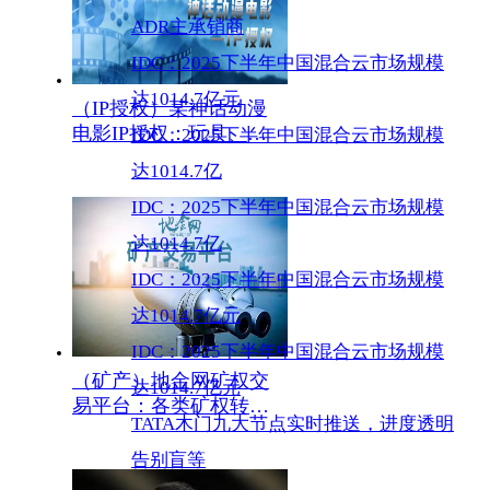
ADR主承销商
IDC：2025下半年中国混合云市场规模
达1014.7亿元
（IP授权）某神话动漫
电影IP授权：玩具、轻
IDC：2025下半年中国混合云市场规模
周边+卡牌、品牌联名
达1014.7亿
等；2027年上映，预计
IDC：2025下半年中国混合云市场规模
票房30亿；著名制片团
队操盘
达1014.7亿
IDC：2025下半年中国混合云市场规模
达1014.7亿元
IDC：2025下半年中国混合云市场规模
（矿产）地金网矿权交
达1014.7亿元
易平台：各类矿权转
TATA木门九大节点实时推送，进度透明
让、矿权求购、融资合
作、交易操盘手申请；
告别盲等
欢迎合作